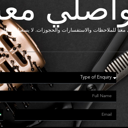
اصلي معن
معنا للملاحظات والاستفسارات والحجوزات. لا يسعنا الانتظار ل
d
b
s