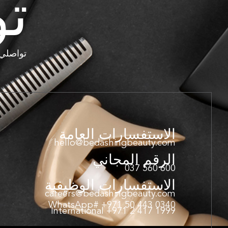
تو
تواصلي 
الاستفسارات العامة
hello@bedashingbeauty.com
الرقم المجاني
600 560 037
الاستفسارات الوظيفية
careers@bedashingbeauty.com
WhatsApp# +971 50 443 0340
International +971 2 417 1999